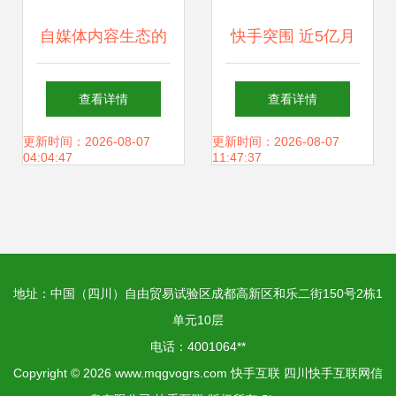
自媒体内容生态的
快手突围 近5亿月
极致 像大海一样，
活用户的广告与电
查看详情
查看详情
流淌共赢的智慧与
商双引擎崛起
更新时间：2026-08-07
更新时间：2026-08-07
04:04:47
11:47:37
力量
地址：中国（四川）自由贸易试验区成都高新区和乐二街150号2栋1
单元10层
电话：4001064**
Copyright © 2026
www.mqgvogrs.com
快手互联
四川快手互联网信