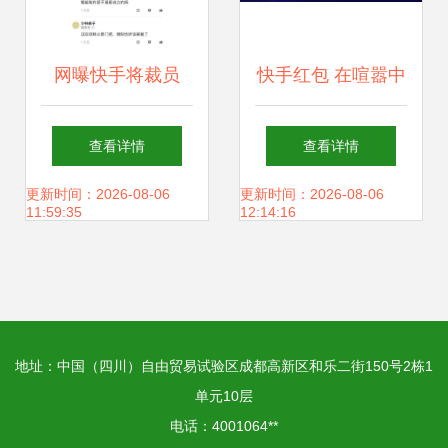
网曝快手将裁员
快手红包 在喧嚣中
30%，凛冬已至？
突围，以真实与温
查看详情
查看详情
透视互联网行业的
度连接你我
更新时间：2026-08-06
更新时间：2026-08-06
11:59:35
12:14:16
周期性阵痛
地址：中国（四川）自由贸易试验区成都高新区和乐二街150号2栋1
单元10层
电话：4001064**