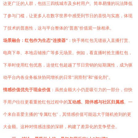
达更广泛的人群，包括三四线城市及乡村用户。简单易懂的玩法降低
了参与门槛，让更多人在数字世界中感受到节日的喜悦与实惠，体现
了技术的普惠性，这与平台整体的“普惠”价值观一脉相承。
场景融合：红包作为生态“连接器”
：快手将红包无缝嵌入直播打赏、
电商下单、本地店铺推广等多元场景。例如，看直播时抢主播红包，
下单时使用红包优惠，这使红包超越了节日营销的短期属性，成为驱
动平台内各业务板块协同增长的日常“润滑剂”和“催化剂”。
情感价值优先于现金价值
：虽然金额大小仍是吸引力的一部分，但快
手用户往往更看重抢红包过程中的
互动感、陪伴感与社区归属感
。一
个来自喜爱主播的“专属红包”，其情感价值可能远大于随机抢到的更
大金额。这种对情感连接的深耕，构建了差异化的竞争壁垒。