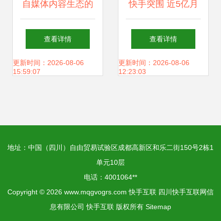
自媒体内容生态的
快手突围 近5亿月
极致 像大海一样，
活用户的广告与电
查看详情
查看详情
流淌共赢的智慧与
商双引擎崛起
更新时间：2026-08-06
更新时间：2026-08-06
15:59:07
12:23:03
力量
地址：中国（四川）自由贸易试验区成都高新区和乐二街150号2栋1
单元10层
电话：4001064**
Copyright © 2026
www.mqgvogrs.com
快手互联
四川快手互联网信
息有限公司
快手互联
版权所有
Sitemap