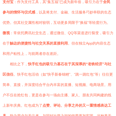
支付宝
：作为支付工具，其“集五福”已成为新年俗，吸引力在于
全民
参与的情怀与仪式感
，以及将支付、金融、生活服务巧妙串联的生态
优势。但其社交属性相对较弱，互动更多局限于“换福”等轻度行为。
微视
：常依托腾讯社交生态，通过微信、QQ等渠道进行裂变，吸引力
在于
触达的便捷性与社交关系的直接利用
。但在独立App的内容生态
和用户粘性上，与前两者存在差距。
相比之下，
快手红包的吸引力基石在于其深厚的“老铁经济”与社
区信任
。快手红包活动（如“快手新春锦鲤”、“跳一跳红包”等）往往更
简单、直接，并深度结合平台内丰富的直播、短视频、电商场景。用
户不仅在抢红包，更是在参与一场由主播、家人、朋友共同构建的线
上新年庆典。红包成为了
点赞、评论、分享之外的又一重情感表达工
具
，助力用户与关注者、与同好社群之间的纽带更加牢固。这种基于