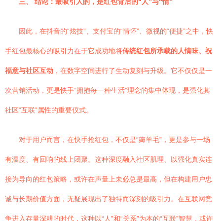
三、 结论：最吸引人的，是红包背后的“人”与“情”
因此，在抖音的“炫技”、支付宝的“情怀”、微视的“便捷”之中，快
手红包最核心的吸引力在于它成功地将
传统红包所承载的人情味、祝
福意与社区互动
，在数字空间进行了生动复刻与升级。它不仅仅是一
次营销活动，更是快手“拥抱每一种生活”理念的集中体现，是强化其
社区“互联”属性的重要仪式。
对于用户而言，在快手抢红包，不仅是“薅羊毛”，更是参与一场
有温度、有回响的线上团聚。这种深度融入社区肌理、以强化真实连
接为导向的红包策略，或许在声量上未必总是最高，但在构建用户忠
诚与长期价值方面，无疑展现出了独特而深刻的吸引力。在互联网竞
争进入存量深耕的时代，这种以“人”和“关系”为本的“互联”智慧，或许